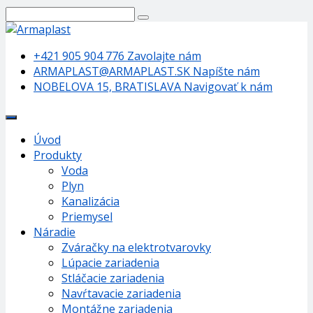
+421 905 904 776
Zavolajte nám
ARMAPLAST@ARMAPLAST.SK
Napíšte nám
NOBELOVA 15, BRATISLAVA
Navigovať k nám
Úvod
Produkty
Voda
Plyn
Kanalizácia
Priemysel
Náradie
Zváračky na elektrotvarovky
Lúpacie zariadenia
Stláčacie zariadenia
Navŕtavacie zariadenia
Montážne zariadenia