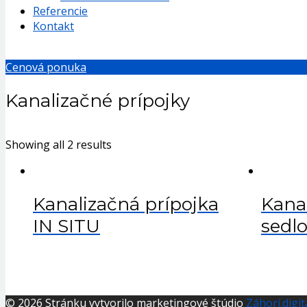
Referencie
Kontakt
Cenová ponuka
Kanalizačné prípojky
Showing all 2 results
Kanalizačná prípojka
Kana
IN SITU
sedl
© 2026 Stránku vytvorilo marketingové štúdio
Záhorí.digit