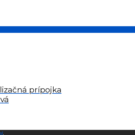
lizačná prípojka
ová
al
.