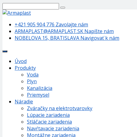
+421 905 904 776
Zavolajte nám
ARMAPLAST@ARMAPLAST.SK
Napíšte nám
NOBELOVA 15, BRATISLAVA
Navigovať k nám
Úvod
Produkty
Voda
Plyn
Kanalizácia
Priemysel
Náradie
Zváračky na elektrotvarovky
Lúpacie zariadenia
Stláčacie zariadenia
Navŕtavacie zariadenia
Montážne zariadenia