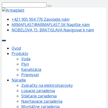
+421 905 904 776
Zavolajte nám
ARMAPLAST@ARMAPLAST.SK
Napíšte nám
NOBELOVA 15, BRATISLAVA
Navigovať k nám
Úvod
Produkty
Voda
Plyn
Kanalizácia
Priemysel
Náradie
Zváračky na elektrotvarovky
Lúpacie zariadenia
Stláčacie zariadenia
Navŕtavacie zariadenia
Montážne zariadenia