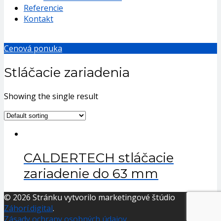
Referencie
Kontakt
Cenová ponuka
Stláčacie zariadenia
Showing the single result
CALDERTECH stláčacie
zariadenie do 63 mm
© 2026 Stránku vytvorilo marketingové štúdio
Záhorí.digital
.
Zásady ochrany osobných údajov