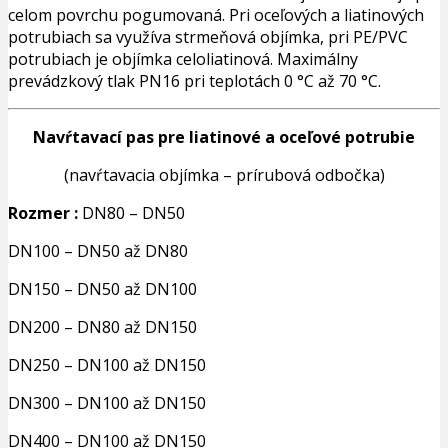
celom povrchu pogumovaná. Pri oceľových a liatinových
potrubiach sa využíva strmeňová objímka, pri PE/PVC
potrubiach je objímka celoliatinová. Maximálny
prevádzkový tlak PN16 pri teplotách 0 °C až 70 °C.
Navŕtavací pas pre liatinové a oceľové potrubie
(navŕtavacia objímka – prírubová odbočka)
Rozmer :
DN80 – DN50
DN100 – DN50 až DN80
DN150 – DN50 až DN100
DN200 – DN80 až DN150
DN250 – DN100 až DN150
DN300 – DN100 až DN150
DN400 – DN100 až DN150