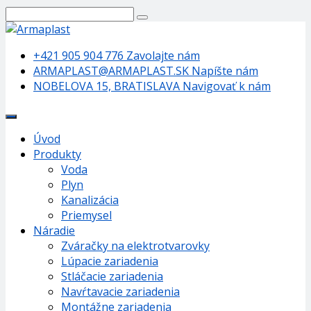
+421 905 904 776
Zavolajte nám
ARMAPLAST@ARMAPLAST.SK
Napíšte nám
NOBELOVA 15, BRATISLAVA
Navigovať k nám
Úvod
Produkty
Voda
Plyn
Kanalizácia
Priemysel
Náradie
Zváračky na elektrotvarovky
Lúpacie zariadenia
Stláčacie zariadenia
Navŕtavacie zariadenia
Montážne zariadenia