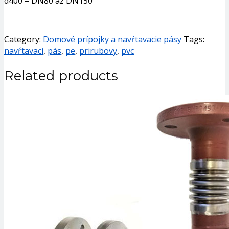
d400 – DN80 až DN150
Category:
Domové prípojky a navŕtavacie pásy
Tags:
navŕtavací
,
pás
,
pe
,
prirubovy
,
pvc
Related products