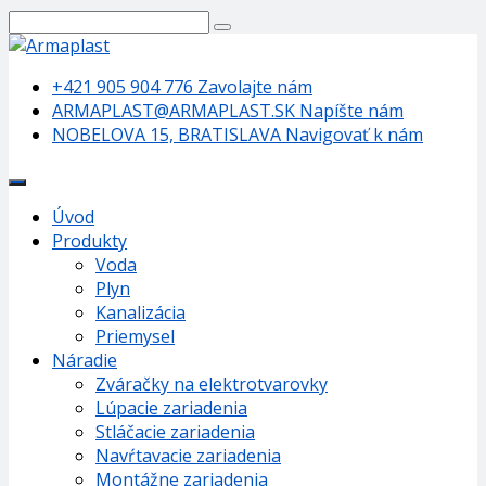
+421 905 904 776
Zavolajte nám
ARMAPLAST@ARMAPLAST.SK
Napíšte nám
NOBELOVA 15, BRATISLAVA
Navigovať k nám
Úvod
Produkty
Voda
Plyn
Kanalizácia
Priemysel
Náradie
Zváračky na elektrotvarovky
Lúpacie zariadenia
Stláčacie zariadenia
Navŕtavacie zariadenia
Montážne zariadenia