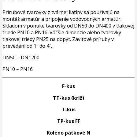
Prírubové tvarovky z tvárnej liatiny sa používajú na
montáž armatúr a pripojenie vodovodných armatúr.
Skladom v ponuke tvarovky od DN50 do DN400 v tlakovej
triede PN10 a PN16. Väčšie dimenzie alebo tvarovky
tlakovej triedy PN25 na dopyt. Závitové príruby v
prevedení od 1″ do 4″.
DN50 – DN1200
PN10 – PN16
F-kus
TT-kus (kríž)
T-kus
TP-kus FF
Koleno pätkové N