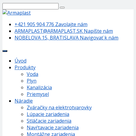
+421 905 904 776
Zavolajte nám
ARMAPLAST@ARMAPLAST.SK
Napíšte nám
NOBELOVA 15, BRATISLAVA
Navigovať k nám
Úvod
Produkty
Voda
Plyn
Kanalizácia
Priemysel
Náradie
Zváračky na elektrotvarovky
Lúpacie zariadenia
Stláčacie zariadenia
Navŕtavacie zariadenia
Montážne zariadenia