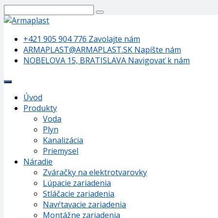
+421 905 904 776
Zavolajte nám
ARMAPLAST@ARMAPLAST.SK
Napíšte nám
NOBELOVA 15, BRATISLAVA
Navigovať k nám
Úvod
Produkty
Voda
Plyn
Kanalizácia
Priemysel
Náradie
Zváračky na elektrotvarovky
Lúpacie zariadenia
Stláčacie zariadenia
Navŕtavacie zariadenia
Montážne zariadenia