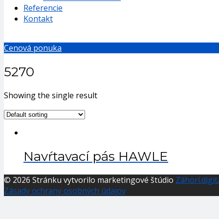
Referencie
Kontakt
Cenová ponuka
5270
Showing the single result
Navŕtavací pás HAWLE
© 2026 Stránku vytvorilo marketingové štúdio
Záhorí.digit
Zásady ochrany osobných údajov