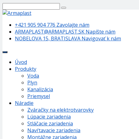
+421 905 904 776
Zavolajte nám
ARMAPLAST@ARMAPLAST.SK
Napíšte nám
NOBELOVA 15, BRATISLAVA
Navigovať k nám
Úvod
Produkty
Voda
Plyn
Kanalizácia
Priemysel
Náradie
Zváračky na elektrotvarovky
Lúpacie zariadenia
Stláčacie zariadenia
Navŕtavacie zariadenia
Montážne zariadenia