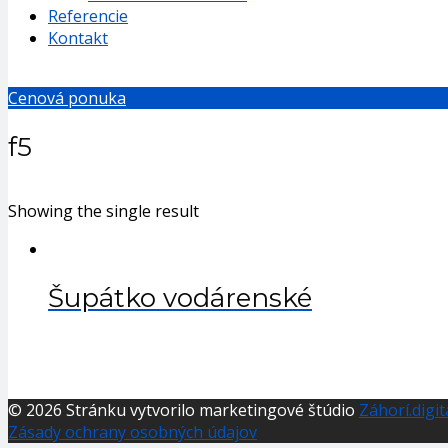
Referencie
Kontakt
Cenová ponuka
f5
Showing the single result
Šupátko vodárenské
© 2026 Stránku vytvorilo marketingové štúdio
Záhorí.digit
Zásady ochrany osobných údajov