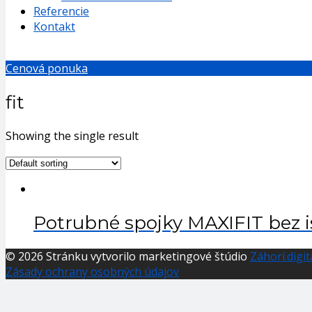
Referencie
Kontakt
Cenová ponuka
fit
Showing the single result
Potrubné spojky MAXIFIT bez i
© 2026 Stránku vytvorilo marketingové štúdio
Záhorí.digit
Zásady ochrany osobných údajov