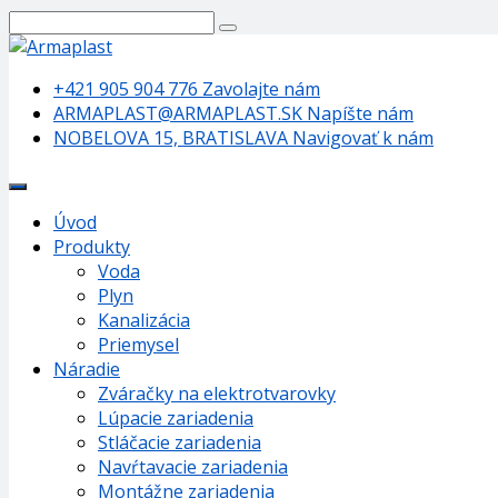
+421 905 904 776
Zavolajte nám
ARMAPLAST@ARMAPLAST.SK
Napíšte nám
NOBELOVA 15, BRATISLAVA
Navigovať k nám
Úvod
Produkty
Voda
Plyn
Kanalizácia
Priemysel
Náradie
Zváračky na elektrotvarovky
Lúpacie zariadenia
Stláčacie zariadenia
Navŕtavacie zariadenia
Montážne zariadenia