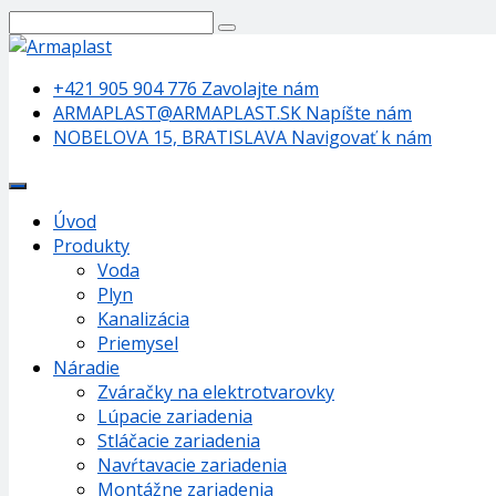
+421 905 904 776
Zavolajte nám
ARMAPLAST@ARMAPLAST.SK
Napíšte nám
NOBELOVA 15, BRATISLAVA
Navigovať k nám
Úvod
Produkty
Voda
Plyn
Kanalizácia
Priemysel
Náradie
Zváračky na elektrotvarovky
Lúpacie zariadenia
Stláčacie zariadenia
Navŕtavacie zariadenia
Montážne zariadenia