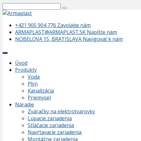
+421 905 904 776
Zavolajte nám
ARMAPLAST@ARMAPLAST.SK
Napíšte nám
NOBELOVA 15, BRATISLAVA
Navigovať k nám
Úvod
Produkty
Voda
Plyn
Kanalizácia
Priemysel
Náradie
Zváračky na elektrotvarovky
Lúpacie zariadenia
Stláčacie zariadenia
Navŕtavacie zariadenia
Montážne zariadenia