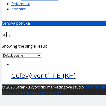
Referencie
Kontakt
Cenová ponuka
kh
Showing the single result
Guľový ventil PE (KH)
© 2026 Stránku vytvorilo marketingové štúdio
Záhorí.digit
Zásady ochrany osobných údajov