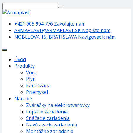
+421 905 904 776
Zavolajte nám
ARMAPLAST@ARMAPLAST.SK
Napíšte nám
NOBELOVA 15, BRATISLAVA
Navigovať k nám
Úvod
Produkty
Voda
Plyn
Kanalizácia
Priemysel
Náradie
Zváračky na elektrotvarovky
Lúpacie zariadenia
Stláčacie zariadenia
Navŕtavacie zariadenia
Montážne zariadenia