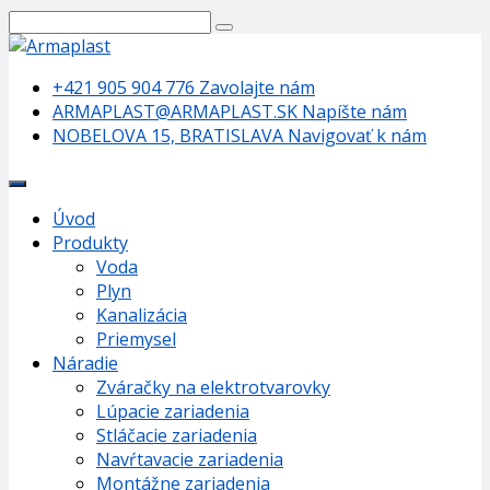
+421 905 904 776
Zavolajte nám
ARMAPLAST@ARMAPLAST.SK
Napíšte nám
NOBELOVA 15, BRATISLAVA
Navigovať k nám
Úvod
Produkty
Voda
Plyn
Kanalizácia
Priemysel
Náradie
Zváračky na elektrotvarovky
Lúpacie zariadenia
Stláčacie zariadenia
Navŕtavacie zariadenia
Montážne zariadenia