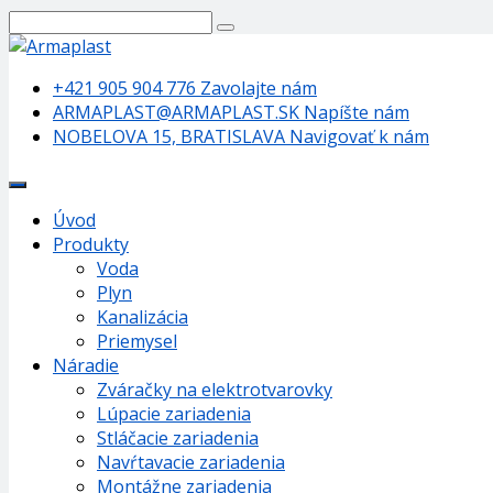
+421 905 904 776
Zavolajte nám
ARMAPLAST@ARMAPLAST.SK
Napíšte nám
NOBELOVA 15, BRATISLAVA
Navigovať k nám
Úvod
Produkty
Voda
Plyn
Kanalizácia
Priemysel
Náradie
Zváračky na elektrotvarovky
Lúpacie zariadenia
Stláčacie zariadenia
Navŕtavacie zariadenia
Montážne zariadenia