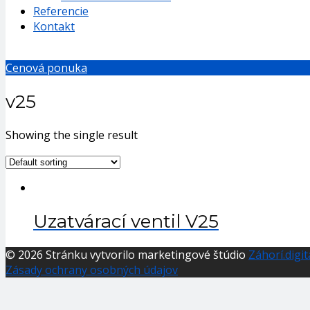
Referencie
Kontakt
Cenová ponuka
v25
Showing the single result
Uzatvárací ventil V25
© 2026 Stránku vytvorilo marketingové štúdio
Záhorí.digit
Zásady ochrany osobných údajov