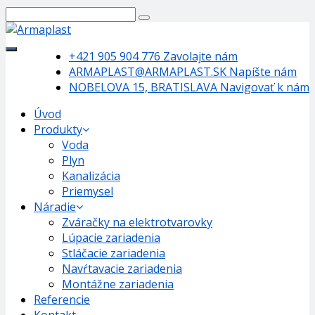
+421 905 904 776
Zavolajte nám
ARMAPLAST@ARMAPLAST.SK
Napíšte nám
NOBELOVA 15, BRATISLAVA
Navigovať k nám
Úvod
Produkty
Voda
Plyn
Kanalizácia
Priemysel
Náradie
Zváračky na elektrotvarovky
Lúpacie zariadenia
Stláčacie zariadenia
Navŕtavacie zariadenia
Montážne zariadenia
Referencie