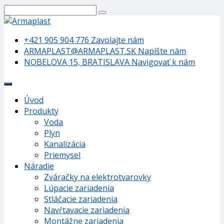
+421 905 904 776
Zavolajte nám
ARMAPLAST@ARMAPLAST.SK
Napíšte nám
NOBELOVA 15, BRATISLAVA
Navigovať k nám
Úvod
Produkty
Voda
Plyn
Kanalizácia
Priemysel
Náradie
Zváračky na elektrotvarovky
Lúpacie zariadenia
Stláčacie zariadenia
Navŕtavacie zariadenia
Montážne zariadenia