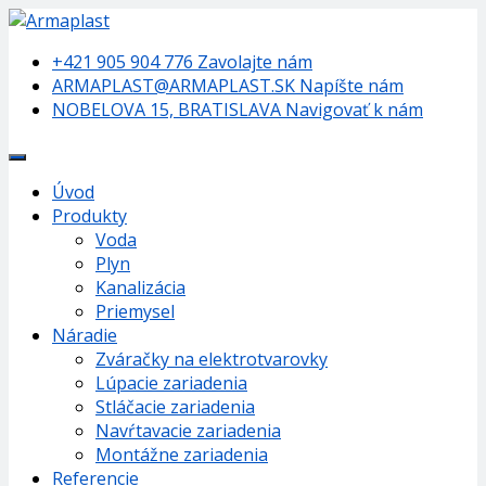
+421 905 904 776
Zavolajte nám
ARMAPLAST@ARMAPLAST.SK
Napíšte nám
NOBELOVA 15, BRATISLAVA
Navigovať k nám
Úvod
Produkty
Voda
Plyn
Kanalizácia
Priemysel
Náradie
Zváračky na elektrotvarovky
Lúpacie zariadenia
Stláčacie zariadenia
Navŕtavacie zariadenia
Montážne zariadenia
Referencie