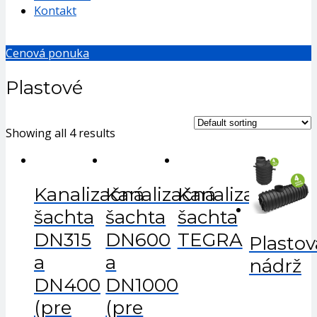
Kontakt
Cenová ponuka
Plastové
Showing all 4 results
Kanalizačná
Kanalizačná
Kanalizačná
šachta
šachta
šachta
DN315
DN600
TEGRA
Plastov
a
a
nádrž
DN400
DN1000
(pre
(pre