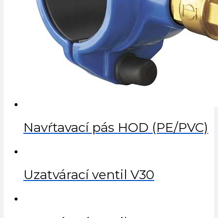
Navŕtavací pás HOD (PE/PVC)
Uzatvárací ventil V30