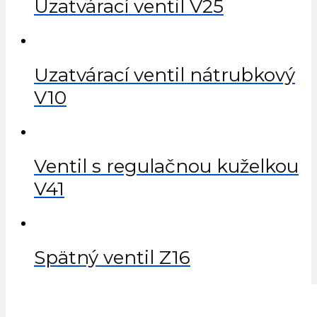
Uzatvárací ventil V25
Uzatvárací ventil nátrubkový
V10
Ventil s regulačnou kuželkou
V41
Spätný ventil Z16