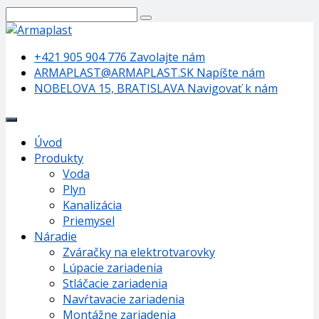
+421 905 904 776
Zavolajte nám
ARMAPLAST@ARMAPLAST.SK
Napíšte nám
NOBELOVA 15, BRATISLAVA
Navigovať k nám
Úvod
Produkty
Voda
Plyn
Kanalizácia
Priemysel
Náradie
Zváračky na elektrotvarovky
Lúpacie zariadenia
Stláčacie zariadenia
Navŕtavacie zariadenia
Montážne zariadenia