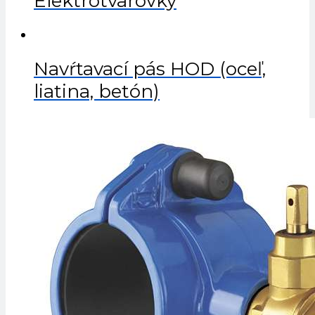
Elektrotvarovky
Navŕtavací pás HOD (oceľ,
liatina, betón)